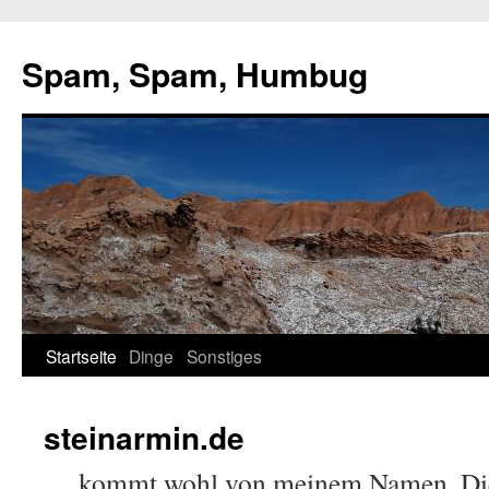
Zum
Inhalt
Spam, Spam, Humbug
springen
Startseite
Dinge
Sonstiges
steinarmin.de
… kommt wohl von meinem Namen. Diese